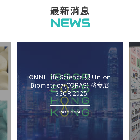
最新消息
NEWS
OMNI Life Science 與 Union
Biometrica(COPAS) 將參展
ISSCR 2025
Read More