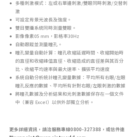
多種刺激模式：左或右單邊刺激/雙眼同時刺激/交替刺
激
可設定背景光波長及強度。
雙目雙攝系統同時測量雙眼。
影像像素05 mm，影格率30Hz
自動跟蹤並測量瞳孔。
瞳孔變量自動計算：瞳孔收縮延遲時間、收縮開始時
的直徑和收縮峰值直徑、收縮造成的直徑差與其百分
比、收縮平均速率與最大速率、擴張平均速度
系統自動分析統計瞳孔變量數據：平均所有右眼/左眼
瞳孔反應的數據、平均所有針對右眼/左眼刺激的數據
將瞳孔數據及分析結果和光刺激數據保存在一個文件
中（兼容 Excel）以供外部獨立分析。
更多詳細資訊，請洽服務專線
0800-327388
，或信件連