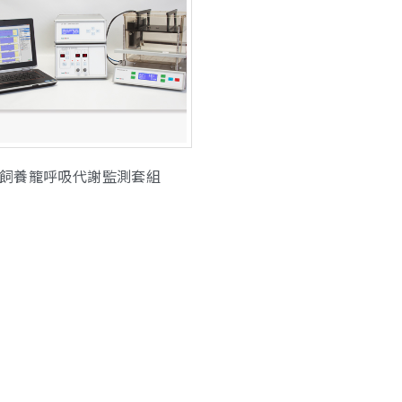
飼養籠呼吸代謝監測套組